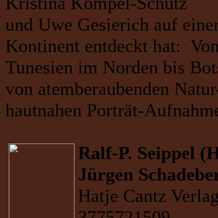
Kristina Kömpel-Schütz
und Uwe Gesierich auf eine
Kontinent entdeckt hat: V
Tunesien im Norden bis Bo
von atemberaubenden Natur-
hautnahen Porträt-Aufnahm
Ralf-P. Seippel (H
Jürgen Schadebe
Hatje Cantz Verla
3775721509