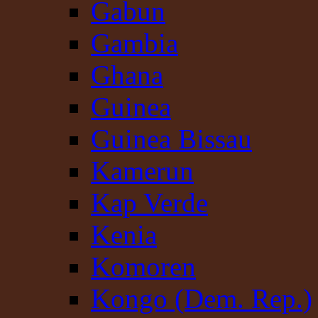
Gabun
Gambia
Ghana
Guinea
Guinea Bissau
Kamerun
Kap Verde
Kenia
Komoren
Kongo (Dem. Rep.)